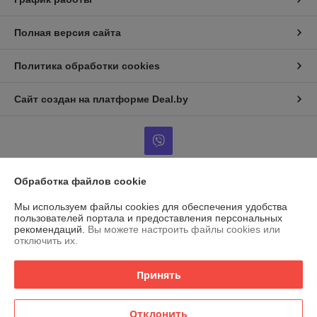
Полная версия сайта
Политика обработки cookies
Сайт создан на платформе Deal.by
Обработка файлов cookie
Информация для покупателя
Мы используем файлы cookies для обеспечения удобства
Индивидуальный предприниматель:
ИП Островский Александр
пользователей портала и предоставления персональных
Анатольевич
рекомендаций.
Вы можете настроить файлы cookies или
г. Марьина Горка, ул. Ленинская, 34, кв. 102
отключить их.
Регистрационный номер ЕГР: 691079471
Принять
УНП: 691079471
Регистрационный орган: Пуховичский РИК
Отклонить