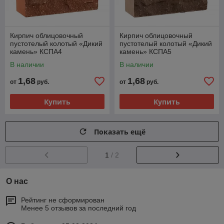
Кирпич облицовочный
Кирпич облицовочный
пустотелый колотый «Дикий
пустотелый колотый «Дикий
камень» КСПА4
камень» КСПА5
В наличии
В наличии
1,68
1,68
от
руб.
от
руб.
Купить
Купить
Показать ещё
1
/ 2
О нас
Рейтинг не сформирован
Менее 5 отзывов за последний год