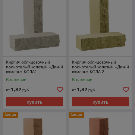
тонн. Точная стоимость рассчитывается исходя из объема
заказа и места доставки
Кирпич облицовочный
Кирпич облицовочный
полнотелый колотый «Дикий
полнотелый колотый «Дикий
камень» КСЛА1
камень» КСЛА 2
В наличии
В наличии
1,82
1,82
от
руб.
от
руб.
Купить
Купить
Акция
Акция