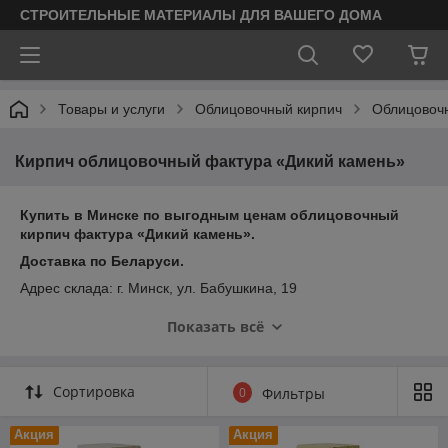
СТРОИТЕЛЬНЫЕ МАТЕРИАЛЫ ДЛЯ ВАШЕГО ДОМА
Товары и услуги
Облицовочный кирпич
Облицовочн
Кирпич облицовочный фактура «Дикий камень»
Купить в Минске по выгодным ценам облицовочный
кирпич фактура «Дикий камень».
Доставка по Беларуси.
Адрес склада: г. Минск, ул. Бабушкина, 19
Режим работы: 9:30-17:30 без обеда понедельник-пятница
Показать всё
Для оформления заказа или консультации звоните:
+375 29 278-67-42 (МТС, Viber)
Сортировка
0
Фильтры
+375 29 167-12-42 (А1)
Цена на сайте указана справочно с доставкой по Минской
Акция
Акция
области из расчёта минимальной загрузки машины от 20