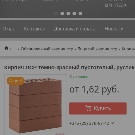
1
2
3
4
5
О нас
Контакты
Доставка и оплата
Новости
...
Облицовочный кирпич лср
Лицевой кирпич лср
Кирпич ЛСР тёмно-красный пустотелый, рустик
В наличии
Акция!
от
1,62
руб.
Купить
+375 (29) 278-67-42