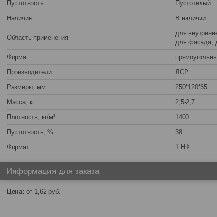
Пустотность
Пустотелый
Наличие
В наличии
для внутренне
Область применения
для фасада, 
Форма
прямоугольн
Производители
ЛСР
Размеры, мм
250*120*65
Масса, кг
2,5-2,7
Плотность, кг/м³
1400
Пустотность, %
38
Формат
1 НФ
Информация для заказа
Цена:
от 1,62
руб.