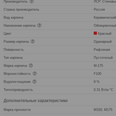
Производитель
ЛСР. Стеновы
Страна производитель
Россия
Вид кирпича
Керамический
Назначение кирпича
Облицовочны
Цвет
Красный
Размер кирпича
Одинарный
Поверхность
Рифленая
Тип кирпича
Пустотелый
Марка кирпича
М-175
Морозостойкость
F100
Водопоглощение
8 %
Теплопроводность
0.31 Вт/м °С
Дополнительные характеристики
Марка прочности
М150, М175