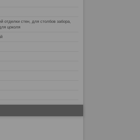
й отделки стен, для столбов забора,
для цоколя
ый