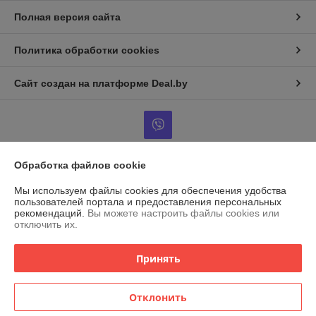
Полная версия сайта
Политика обработки cookies
Сайт создан на платформе Deal.by
Обработка файлов cookie
Информация для покупателя
Мы используем файлы cookies для обеспечения удобства
Индивидуальный предприниматель:
ИП Островский Александр
пользователей портала и предоставления персональных
Анатольевич
рекомендаций.
Вы можете настроить файлы cookies или
г. Марьина Горка, ул. Ленинская, 34, кв. 102
отключить их.
Регистрационный номер ЕГР: 691079471
Принять
УНП: 691079471
Регистрационный орган: Пуховичский РИК
Отклонить
Дата регистрации компании: 25.05.2023