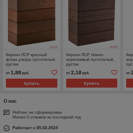
Кирпич ЛСР красный
Кирпич ЛСР тёмно-
Кир
флэш ультра пустотелый,
коричневый пустотелый,
ко
рустик
рустик
пус
1,88
2,18
от
руб.
от
руб.
от
Купить
Купить
О нас
Рейтинг не сформирован
Менее 5 отзывов за последний год
Работает с 05.02.2024