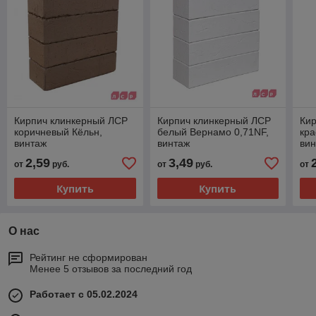
Кирпич клинкерный ЛСР
Кирпич клинкерный ЛСР
Ки
коричневый Кёльн,
белый Вернамо 0,71NF,
кр
винтаж
винтаж
ви
2,59
3,49
от
руб.
от
руб.
от
Купить
Купить
О нас
Рейтинг не сформирован
Менее 5 отзывов за последний год
Работает с 05.02.2024