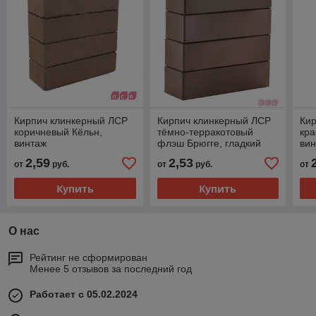
Кирпич клинкерный ЛСР
Кирпич клинкерный ЛСР
Ки
коричневый Кёльн,
тёмно-терракотовый
кр
винтаж
флэш Брюгге, гладкий
ви
2,59
2,53
от
руб.
от
руб.
от
Купить
Купить
О нас
Рейтинг не сформирован
Менее 5 отзывов за последний год
Работает с 05.02.2024