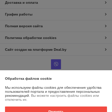
Доставка и оплата
График работы
Полная версия сайта
Политика обработки cookies
Сайт создан на платформе Deal.by
Обработка файлов cookie
Информация для покупателя
Мы используем файлы cookies для обеспечения удобства
Индивидуальный предприниматель:
ИП Островский Александр
пользователей портала и предоставления персональных
Анатольевич
рекомендаций.
Вы можете настроить файлы cookies или
г. Марьина Горка, ул. Ленинская, 34, кв. 102
отключить их.
Регистрационный номер ЕГР: 691079471
Принять