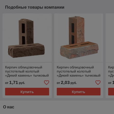
Подобные товары компании
Кирпич облицовочный
Кирпич облицовочный
Ки
пустотелый колотый
пустотелый колотый
пус
«Дикий камень» тычковый
«Дикий камень» тычковый
«Ди
КСПБ5
КСПБ46
КС
1,71
2,03
от
руб.
от
руб.
от
Купить
Купить
О нас