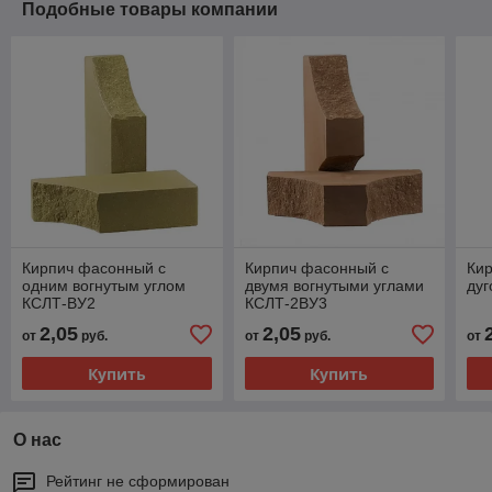
Подобные товары компании
Кирпич фасонный с
Кирпич фасонный с
Ки
одним вогнутым углом
двумя вогнутыми углами
дуг
КСЛТ-ВУ2
КСЛТ-2ВУ3
2,05
2,05
от
руб.
от
руб.
от
Купить
Купить
О нас
Рейтинг не сформирован