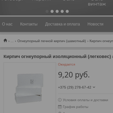
1
2
3
4
5
О нас
Контакты
Доставка и оплата
Новости
...
Огнеупорный печной кирпич (шамотный)
Кирпич огнеупорный изоляционный (легковес) #
Ожидается
9,20
руб.
+375 (29) 278-67-42
Условия оплаты и доставки
График работы