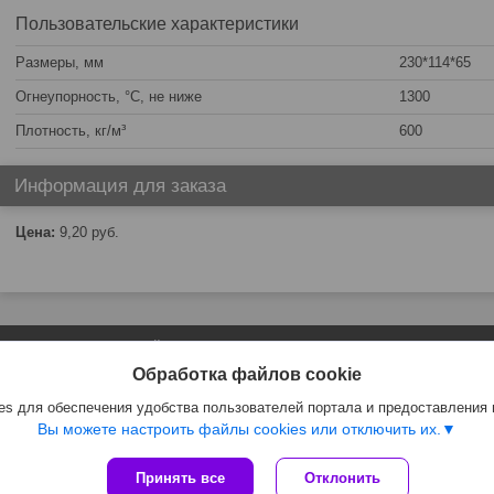
Пользовательские характеристики
Размеры, мм
230*114*65
Огнеупорность, °C, не ниже
1300
Плотность, кг/м³
600
Информация для заказа
Цена:
9,20
руб.
Сайт создан на платформе Deal.by
Политика обработки файлов cookies
Обработка файлов cookie
Kirpichi.by |
Пожаловаться на контент
Select Language
▼
s для обеспечения удобства пользователей портала и предоставления
Вы можете настроить файлы cookies или отключить их.
Принять все
Отклонить