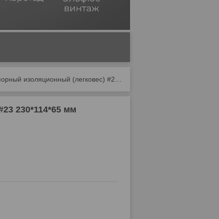
Кирпич огнеупорный изоляционный (легковес) #23 230*114*65 мм
23 230*114*65 мм