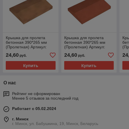
Крышка для пролета
Крышка для пролета
Кр
бетонная 390*265 мм
бетонная 390*265 мм
бет
(Пролетная) Артикул:
(Пролетная) Артикул:
(Пр
КП3927-3
КП3927-4
КП
24,60
24,60
24
руб.
руб.
Купить
Купить
О нас
Рейтинг не сформирован
Менее 5 отзывов за последний год
Работает с 05.02.2024
г. Минск
г. Минск, ул. Бабушкина, 19, Минск, Беларусь