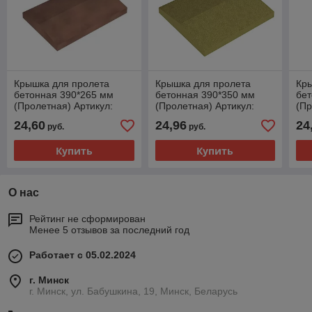
Крышка для пролета
Крышка для пролета
Кр
бетонная 390*265 мм
бетонная 390*350 мм
бет
(Пролетная) Артикул:
(Пролетная) Артикул:
(Пр
КП3927-5
КП3935-2
КП
24,60
24,96
24
руб.
руб.
Купить
Купить
О нас
Рейтинг не сформирован
Менее 5 отзывов за последний год
Работает с 05.02.2024
г. Минск
г. Минск, ул. Бабушкина, 19, Минск, Беларусь