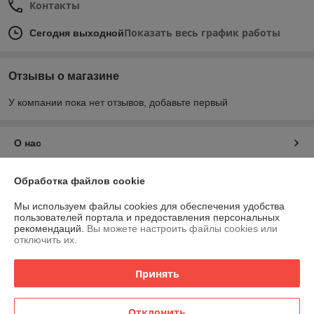
Контакты
Показать весь график работы
Сегодня выходной
Отзывы о магазине
У компании пока нет отзывов, добавьте первый
О нас
Контакты
Обработка файлов cookie
Мы используем файлы cookies для обеспечения удобства
Доставка и оплата
пользователей портала и предоставления персональных
рекомендаций.
Вы можете настроить файлы cookies или
отключить их.
График работы
Принять
Полная версия сайта
Политика обработки cookies
Отклонить