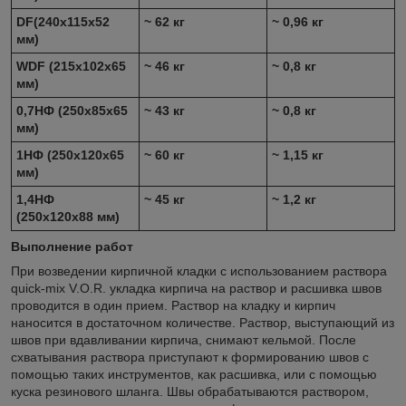
DF(240x115x52
~ 62 кг
~ 0,96 кг
мм)
WDF (215х102х65
~ 46 кг
~ 0,8 кг
мм)
0,7НФ (250х85х65
~ 43 кг
~ 0,8 кг
мм)
1НФ (250х120х65
~ 60 кг
~ 1,15 кг
мм)
1,4НФ
~ 45 кг
~ 1,2 кг
(250х120х88 мм)
Выполнение работ
При возведении кирпичной кладки с использованием раствора
quick-mix V.O.R. укладка кирпича на раствор и расшивка швов
проводится в один прием. Раствор на кладку и кирпич
наносится в достаточном количестве. Раствор, выступающий из
швов при вдавливании кирпича, снимают кельмой. После
схватывания раствора приступают к формированию швов с
помощью таких инструментов, как расшивка, или с помощью
куска резинового шланга. Швы обрабатываются раствором,