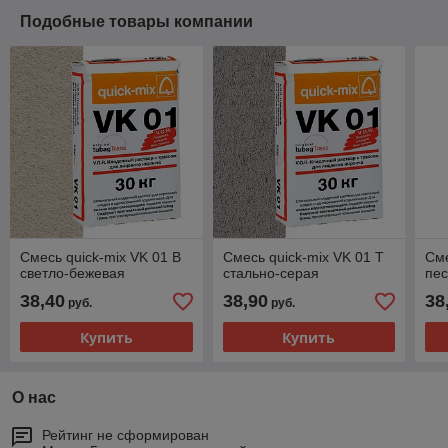
Подобные товары компании
Смесь quick-mix VK 01 B
Смесь quick-mix VK 01 T
Сме
светло-бежевая
стально-серая
пес
38,40
38,90
38
руб.
руб.
Купить
Купить
О нас
Рейтинг не сформирован