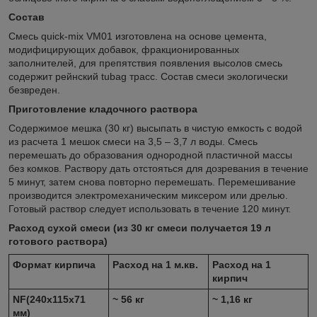
Состав
Смесь quick-mix VM01 изготовлена на основе цемента,
модифицирующих добавок, фракционированных
заполнителей, для препятствия появления высолов смесь
содержит рейнский tubag трасс. Состав смеси экологически
безвреден.
Приготовление кладочного раствора
Содержимое мешка (30 кг) высыпать в чистую емкость с водой
из расчета 1 мешок смеси на 3,5 – 3,7 л воды. Смесь
перемешать до образования однородной пластичной массы
без комков. Раствору дать отстояться для дозревания в течение
5 минут, затем снова повторно перемешать. Перемешивание
производится электромеханическим миксером или дрелью.
Готовый раствор следует использовать в течение 120 минут.
Расход сухой смеси (из 30 кг смеси получается 19 л
готового раствора)
Формат кирпича
Расход на 1 м.кв.
Расход на 1
кирпич
NF(240x115x71
~ 56 кг
~ 1,16 кг
мм)