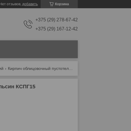
Нет отзывов,
добавить
Корзина
+375 (29) 278-67-42
+375 (29) 167-12-42
ий
Кирпич облицовочный пустотелый гладкий апельсин кспг15
льсин КСПГ15