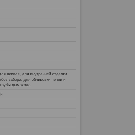
для цоколя, для внутренней отделки
лбов забора, для облицовки печей и
 трубы дымохода
ый