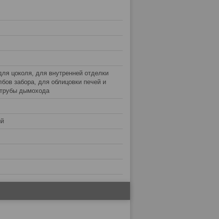
для цоколя, для внутренней отделки
лбов забора, для облицовки печей и
 трубы дымохода
ый