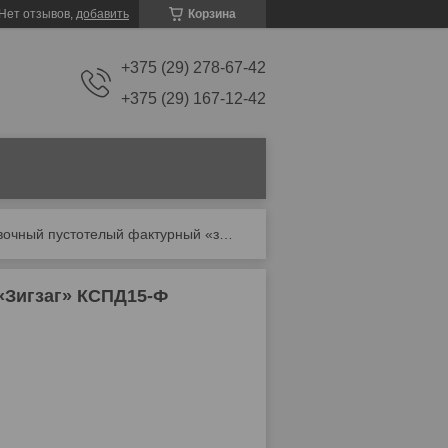
Нет отзывов,
добавить
Корзина
+375 (29) 278-67-42
+375 (29) 167-12-42
Кирпич облицовочный пустотелый фактурный «зигзаг» кспд15-ф
«Зигзаг» КСПД15-Ф