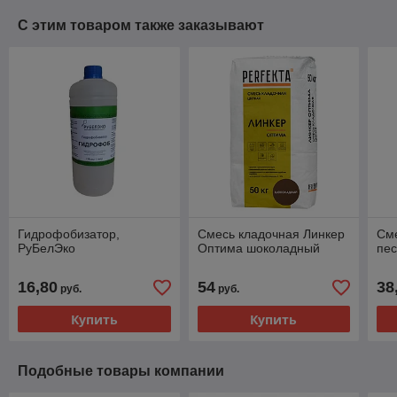
С этим товаром также заказывают
Гидрофобизатор,
Смесь кладочная Линкер
Сме
РуБелЭко
Оптима шоколадный
пес
16,80
54
38
руб.
руб.
Купить
Купить
Подобные товары компании