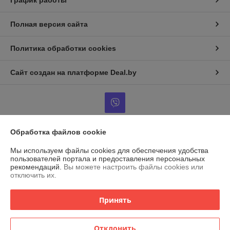
График работы
Полная версия сайта
Политика обработки cookies
Сайт создан на платформе Deal.by
Обработка файлов cookie
Информация для покупателя
Мы используем файлы cookies для обеспечения удобства
Индивидуальный предприниматель:
ИП Островский Александр
пользователей портала и предоставления персональных
Анатольевич
рекомендаций.
Вы можете настроить файлы cookies или
г. Марьина Горка, ул. Ленинская, 34, кв. 102
отключить их.
Регистрационный номер ЕГР: 691079471
Принять
УНП: 691079471
Регистрационный орган: Пуховичский РИК
Отклонить