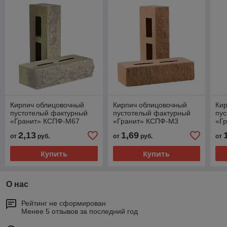
Кирпич облицовочный
Кирпич облицовочный
Ки
пустотелый фактурный
пустотелый фактурный
пу
«Гранит» КСПФ-М67
«Гранит» КСПФ-М3
«Г
2,13
1,69
от
руб.
от
руб.
от
Купить
Купить
О нас
Рейтинг не сформирован
Менее 5 отзывов за последний год