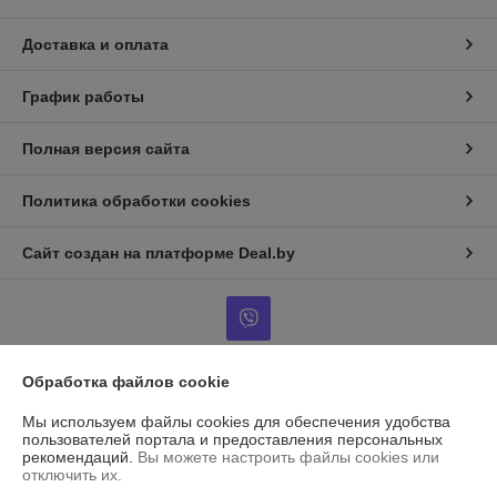
Доставка и оплата
График работы
Полная версия сайта
Политика обработки cookies
Сайт создан на платформе Deal.by
Обработка файлов cookie
Информация для покупателя
Мы используем файлы cookies для обеспечения удобства
Индивидуальный предприниматель:
ИП Островский Александр
пользователей портала и предоставления персональных
Анатольевич
рекомендаций.
Вы можете настроить файлы cookies или
г. Марьина Горка, ул. Ленинская, 34, кв. 102
отключить их.