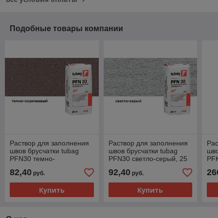
Подобные товары компании
Раствор для заполнения
Раствор для заполнения
Рас
швов брусчатки tubag
швов брусчатки tubag
шво
PFN30 темно-
PFN30 светло-серый, 25
PFK
коричневый, 25 кг
кг
82,40
92,40
26
руб.
руб.
Купить
Купить