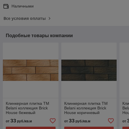
Наличными
Все условия оплаты
Подобные товары компании
Клинкерная плитка ТМ
Клинкерная плитка ТМ
Кли
Belani коллекция Brick
Belani коллекция Brick
Bel
House бежевый
House коричневый
Hou
33
33
от
руб./кв.м
от
руб./кв.м
от