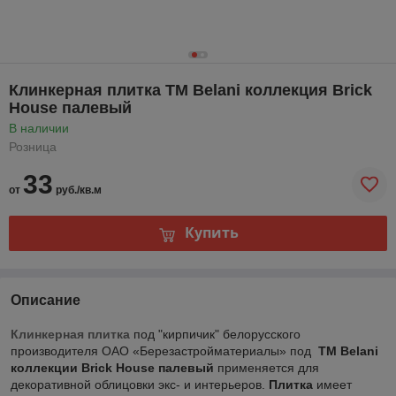
Клинкерная плитка ТМ Belani коллекция Brick
House палевый
В наличии
Розница
33
от
руб./кв.м
Купить
Описание
Клинкерная плитка
под "кирпичик" белорусского
производителя ОАО «Березастройматериалы» под
ТМ Belani
коллекции Brick House палевый
применяется для
декоративной облицовки экс- и интерьеров.
Плитка
имеет