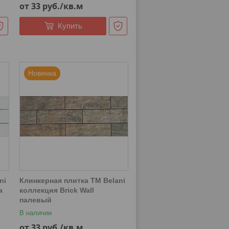
от 33
руб.
/кв.м
Купить
Новинка
ni
Клинкерная плитка ТМ Belani
а
коллекция Brick Wall
палевый
В наличии
от 33
руб.
/кв.м