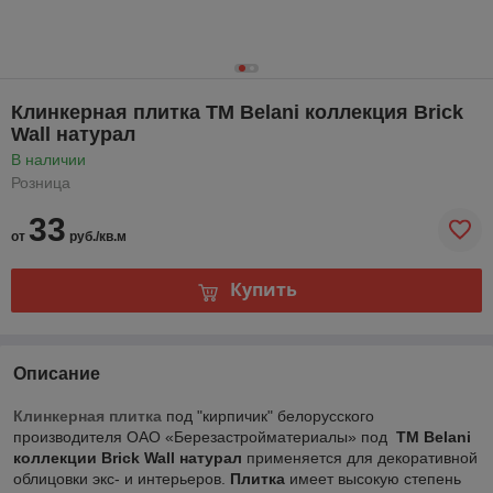
Клинкерная плитка ТМ Belani коллекция Brick
Wall натурал
В наличии
Розница
33
от
руб./кв.м
Купить
Описание
Клинкерная плитка
под "кирпичик" белорусского
производителя ОАО «Березастройматериалы» под
ТМ Belani
коллекции Brick Wall натурал
применяется для декоративной
облицовки экс- и интерьеров.
Плитка
имеет высокую степень