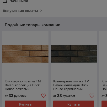
Наличными
Все условия оплаты
Подобные товары компании
Клинкерная плитка ТМ
Клинкерная плитка ТМ
Кли
Belani коллекция Brick
Belani коллекция Brick
Bel
House бежевый
House коричневый
Ho
33
33
от
руб./кв.м
от
руб./кв.м
от
Купить
Купить