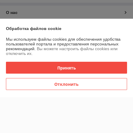
О нас
Контакты
Обработка файлов cookie
Мы используем файлы cookies для обеспечения удобства
Доставка и оплата
пользователей портала и предоставления персональных
рекомендаций.
Вы можете настроить файлы cookies или
отключить их.
График работы
Принять
Полная версия сайта
Политика обработки cookies
Отклонить
Сайт создан на платформе Deal.by