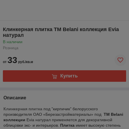
Клинкерная плитка ТМ Belani коллекция Evia
натурал
В наличии
Розница
33
от
руб./кв.м
Купить
Описание
Клинкерная плитка
под "кирпичик" белорусского
производителя ОАО «Березастройматериалы» под
ТМ Belani
коллекции
Evia натурал применяется для декоративной
облицовки экс- и интерьеров.
Плитка
имеет высокую степень